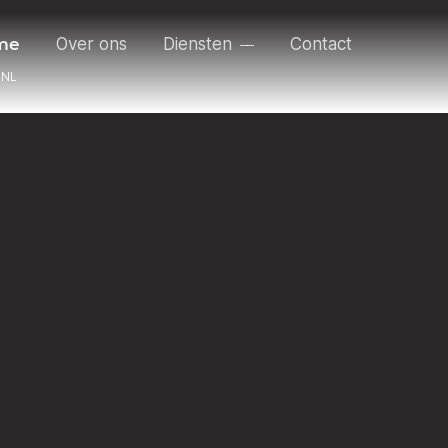
me
Over ons
Diensten
Contact
NL